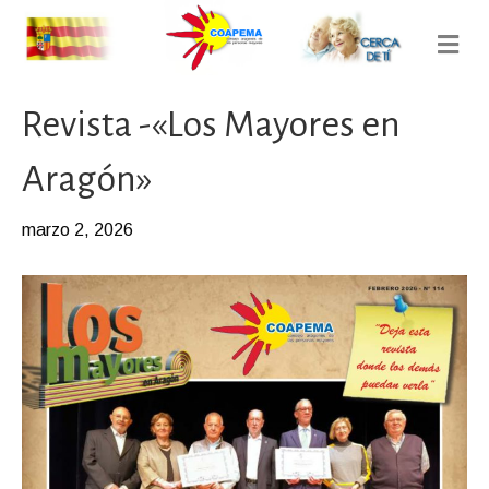
M
e
n
ú
Revista -«Los Mayores en
Aragón»
marzo 2, 2026